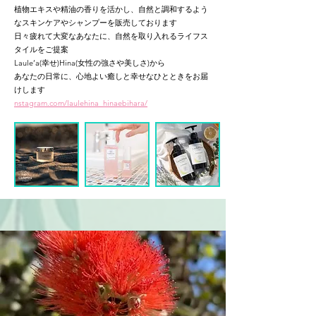
植物エキスや精油の香りを活かし、自然と調和するよう
なスキンケアやシャンプーを販売しております
日々疲れて大変なあなたに、自然を取り入れるライフス
タイルをご提案
Laule’a(幸せ)Hina(女性の強さや美しさ)から
あなたの日常に、心地よい癒しと幸せなひとときをお届
けします
nstagram.com/laulehina_hinaebihara/